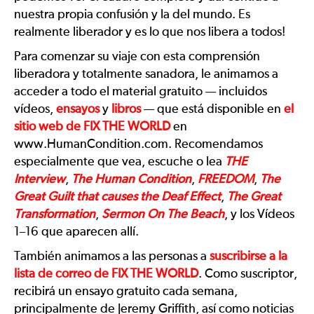
nuestra propia confusión y la del mundo. Es
realmente liberador y es lo que nos libera a todos!
Para comenzar su viaje con esta comprensión
liberadora y totalmente sanadora, le animamos a
acceder a todo el material gratuito — incluidos
vídeos,
ensayos
y
libros
— que está disponible en
el
sitio web de
FIX THE WORLD
en
www.HumanCondition.com. Recomendamos
especialmente que vea, escuche o lea
THE
Interview
,
The Human Condition
,
FREEDOM
,
The
Great Guilt that causes the Deaf Effect
,
The Great
Transformation
,
Sermon On The Beach
, y los Vídeos
1–16 que aparecen allí.
También animamos a las personas a
suscribirse a la
lista de correo de
FIX THE WORLD
. Como suscriptor,
recibirá un ensayo gratuito cada semana,
principalmente de Jeremy Griffith, así como noticias